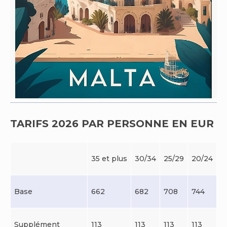
TARIFS 2026 PAR PERSONNE EN EUR
35 et plus
30/34
25/29
20/24
Base
662
682
708
744
Supplément
113
113
113
113