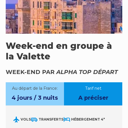
Week-end en groupe à
la Valette
WEEK-END PAR
ALPHA TOP DÉPART
Au départ de la France:
tarif net
4 jours / 3 nuits
A préciser
flight
airport_shuttle
hotel
VOLS
TRANSFERTS
HÉBERGEMENT 4*