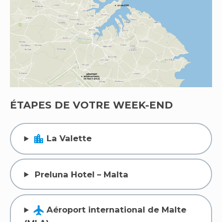
ÉTAPES DE VOTRE WEEK-END
location_city
La Valette
Preluna Hotel – Malta
flight
Aéroport international de Malte