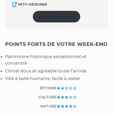
free_breakfast
PETIT-DÉJEUNER
Demander un devis
POINTS FORTS DE VOTRE WEEK-END
Patrimoine historique exceptionnel et
concentré
Climat doux et agréable toute l’année
Ville à taille humaine, facile à visiter
RYTHME
star
star
star_border
star_border
star_border
CULTURE
star
star
star
star_border
star_border
NATURE
star
star
star
star
star_border