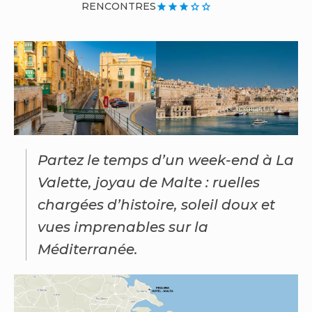
RENCONTRES
star
star
star
star_border
star_border
Partez le temps d’un week-end à La
Valette, joyau de Malte : ruelles
chargées d’histoire, soleil doux et
vues imprenables sur la
Méditerranée.