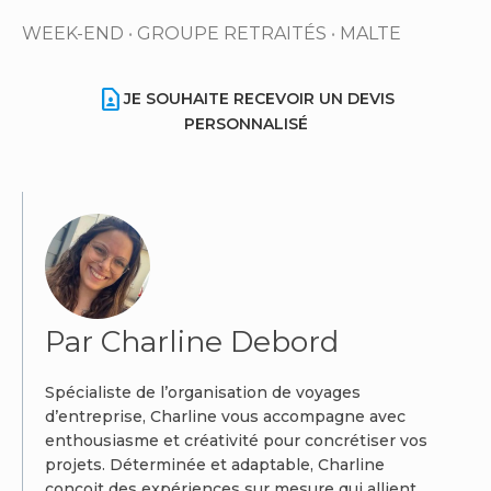
WEEK-END
•
GROUPE
RETRAITÉS
•
MALTE
contact_page
JE SOUHAITE RECEVOIR UN DEVIS
PERSONNALISÉ
Par Charline Debord
Spécialiste de l’organisation de voyages
d’entreprise, Charline vous accompagne avec
enthousiasme et créativité pour concrétiser vos
projets. Déterminée et adaptable, Charline
conçoit des expériences sur mesure qui allient