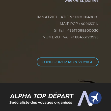
week-end, journée
IMMATRICULATION
: IM018140001
MAIF RCP
: 4096531N
SIRET
: 45317099500030
NUMERO TVA
: Fr 88453170995
CONFIGURER MON VOYAGE