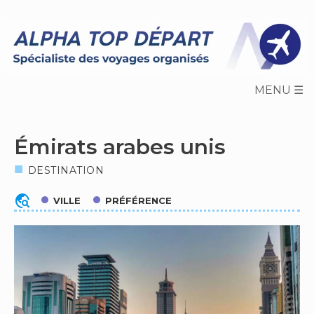
Skip
to
content
Émirats arabes unis
DESTINATION
travel_explore
VILLE
PRÉFÉRENCE