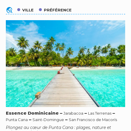
travel_explore
VILLE
PRÉFÉRENCE
Essence Dominicaine
–
–
–
Jarabacoa
Las Terrenas
–
–
Punta Cana
Saint-Domingue
San Francisco de Macorís
Plongez au cœur de Punta Cana : plages, nature et