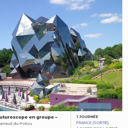
1 JOURNÉE
futuroscope en groupe
–
FRANCE
(
SORTIE
)
eneuil-du-Poitou