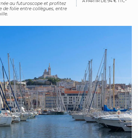
À PARTIR DE 94 € TTC*
née au futuroscope et profitez
e de folie entre collègues, entre
lle.