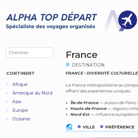
Skip
to
content
Search
France
for:
DESTINATION
CONTINENT
FRANCE : DIVERSITÉ CULTURELLE
Afrique
La France métropolitaine se compos
offrant des expériences uniques :
Amérique du Nord
Asie
Île-de-France
— autour de Paris, l
Hauts-de-France
— régions riche
Europe
Nord-Est
— influence européenne
Océanie
travel_explore
VILLE
PRÉFÉRENCE