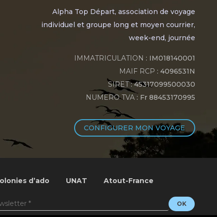
Alpha Top Départ, association de voyage
individuel et groupe long et moyen courrier,
week-end, journée
IMMATRICULATION
: IM018140001
MAIF RCP
: 4096531N
SIRET
: 45317099500030
NUMERO TVA
: Fr 88453170995
CONFIGURER MON VOYAGE
olonies d’ado
UNAT
Atout-France