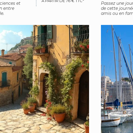
À PARTIR DE 76 € TTC*
ciences et
Passez une jour
n entre
de cette journé
e.
amis ou en fami