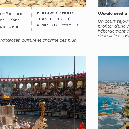
8 JOURS / 7 NUITS
–
Week-end à 
o
Bonifacio
FRANCE
(
CIRCUIT
)
–
–
ta
Piana
Un court séjour
À PARTIR DE 1659 € TTC*
profiter d’une 
tián de la
hébergement co
de la ville et dé
randioses, culture et charme des plus