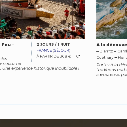
2 JOURS / 1 NUIT
 Fou
–
A la découv
FRANCE
(
SÉJOUR
)
–
–
Biarritz
Camb
À PARTIR DE 308 € TTC*
–
Guéthary
Hen
cles
w nocturne
Partez à la dé
 Une expérience historique inoubliable !
traditions aut
savoureuse, pou