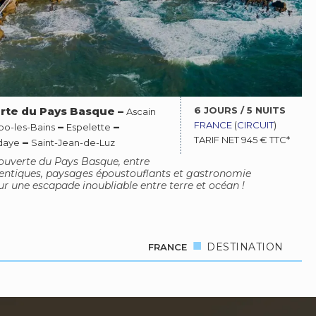
6 JOURS / 5 NUITS
erte du Pays Basque
–
Ascain
FRANCE
(
CIRCUIT
)
–
–
o-les-Bains
Espelette
TARIF NET 945 € TTC*
–
daye
Saint-Jean-de-Luz
couverte du Pays Basque, entre
hentiques, paysages époustouflants et gastronomie
r une escapade inoubliable entre terre et océan !
DESTINATION
FRANCE