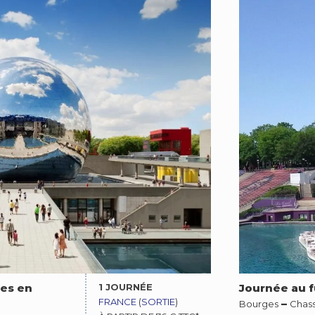
1 JOURNÉE
ces en
Journée au 
FRANCE
(
SORTIE
)
–
Bourges
Chass