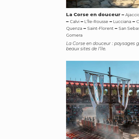
La Corse en douceur
–
Ajacci
–
–
–
–
Calvi
L'Île-Rousse
Lucciana
O
–
–
Quenza
Saint-Florent
San Sebas
Gomera
La Corse en douceur : paysages g
beaux sites de l’île.