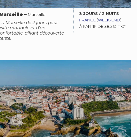
3 JOURS / 2 NUITS
Marseille
–
Marseille
FRANCE
(
WEEK-END
)
 à Marseille de 2 jours pour
À PARTIR DE 385 € TTC*
visite matinale et d’un
nfortable, alliant découverte
tente.