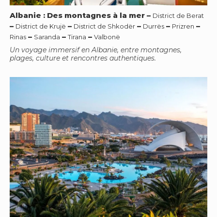
Albanie : Des montagnes à la mer
–
District de Berat
–
–
–
–
–
District de Krujë
District de Shkodër
Durrës
Prizren
–
–
–
Rinas
Saranda
Tirana
Valbonë
Un voyage immersif en Albanie, entre montagnes,
plages, culture et rencontres authentiques.