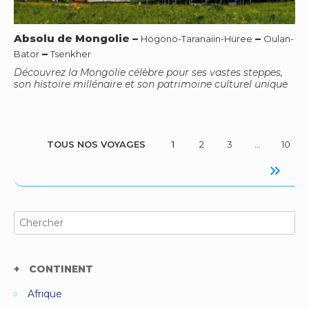
Absolu de Mongolie
–
–
Högönö-Taranaiin-Hüree
Oulan-
–
Bator
Tsenkher
Découvrez la Mongolie célèbre pour ses vastes steppes,
son histoire millénaire et son patrimoine culturel unique
TOUS NOS VOYAGES
1
2
3
…
10
keyboard_double_arrow_right
Search
for:
CONTINENT
Afrique