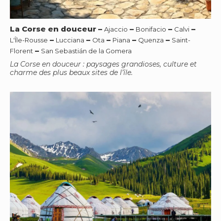
La Corse en douceur
–
–
–
–
Ajaccio
Bonifacio
Calvi
–
–
–
–
–
L'Île-Rousse
Lucciana
Ota
Piana
Quenza
Saint-
–
Florent
San Sebastián de la Gomera
La Corse en douceur : paysages grandioses, culture et
charme des plus beaux sites de l’île.