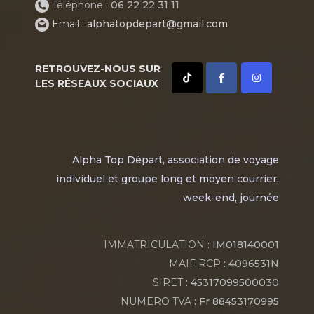
Téléphone
: 06 22 22 31 11
Email
: alphatopdepart@gmail.com
RETROUVEZ-NOUS SUR
LES RÉSEAUX SOCIAUX
Alpha Top Départ, association de voyage
individuel et groupe long et moyen courrier,
week-end, journée
IMMATRICULATION
: IM018140001
MAIF RCP
: 4096531N
SIRET
: 45317099500030
NUMERO TVA
: Fr 88453170995