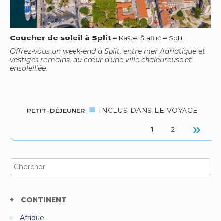
Coucher de soleil à Split
–
–
Kaštel Štafilić
Split
Offrez-vous un week-end à Split, entre mer Adriatique et
vestiges romains, au cœur d’une ville chaleureuse et
ensoleillée.
INCLUS DANS LE VOYAGE
PETIT-DÉJEUNER
keyboard_double_arrow_right
1
2
Search
for:
CONTINENT
Afrique