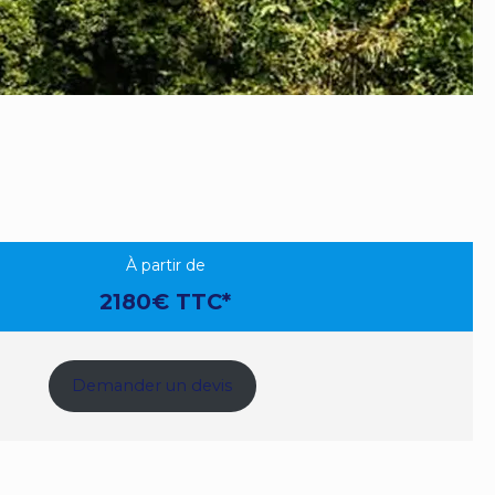
à partir de
2180€ TTC*
Demander un devis