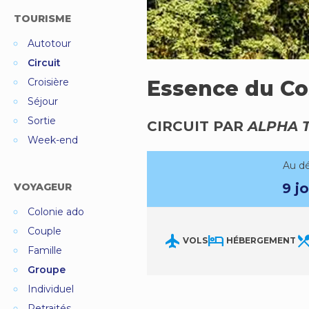
TOURISME
Autotour
Circuit
Croisière
Essence du Co
Séjour
Sortie
CIRCUIT PAR
ALPHA 
Week-end
Au d
9 jo
VOYAGEUR
Colonie ado
Couple
flight
hotel
restaurant_m
VOLS
HÉBERGEMENT
Famille
Groupe
Individuel
Retraités