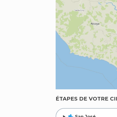
ÉTAPES DE VOTRE CI
location_city
San José