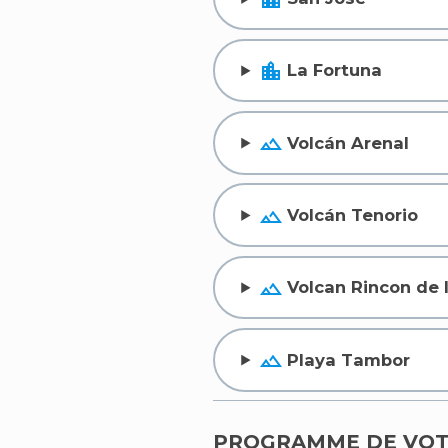
location_city
La Fortuna
terrain
Volcán Arenal
terrain
Volcán Tenorio
terrain
Volcan Rincon de l
terrain
Playa Tambor
PROGRAMME DE VOT