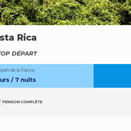
sta Rica
TOP DÉPART
épart de la France:
urs / 7 nuits
enu
PENSION COMPLÈTE