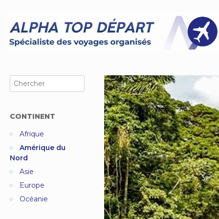
Skip
to
content
Search
for:
CONTINENT
Afrique
Amérique du
Nord
Asie
Europe
Océanie