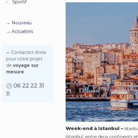
Sportif
Nouveau
Actualités
Contactez
Anne
pour votre projet
de
voyage sur
mesure
06 22 22 31
11
Week-end à Istanbul
–
Istanbu
Istanbul, entre deux continents et