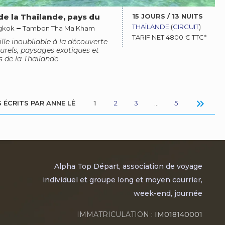
15 JOURS / 13 NUITS
e la Thaïlande, pays du
THAÏLANDE
(
CIRCUIT
)
–
gkok
Tambon Tha Ma Kham
TARIF NET 4800 € TTC*
le inoubliable à la découverte
turels, paysages exotiques et
s de la Thaïlande
keyboard_double_arrow_right
 ÉCRITS PAR ANNE LÊ
1
2
3
…
5
Alpha Top Départ, association de voyage
individuel et groupe long et moyen courrier,
week-end, journée
IMMATRICULATION
: IM018140001