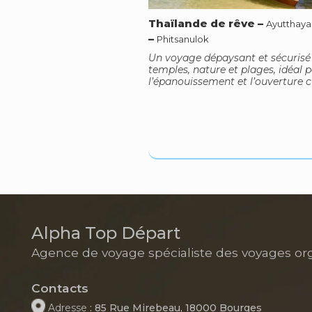
Thaïlande de rêve
–
Ayutthaya
–
Phitsanulok
Un voyage dépaysant et sécurisé
temples, nature et plages, idéal 
l’épanouissement et l’ouverture cu
Alpha Top Départ
Agence de voyage spécialiste des voyages or
Contacts
Adresse
: 85 Rue Mirebeau, 18000 Bourges