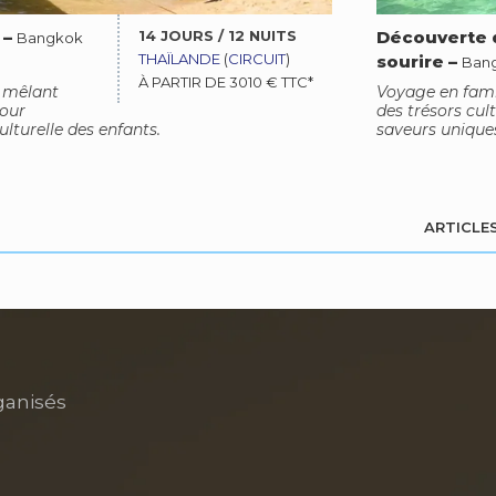
14 JOURS / 12 NUITS
–
Découverte d
Bangkok
THAÏLANDE
(
CIRCUIT
)
sourire
–
Ban
À PARTIR DE 3010 € TTC*
 mêlant
Voyage en famil
pour
des trésors cul
lturelle des enfants.
saveurs unique
ARTICLES
ganisés