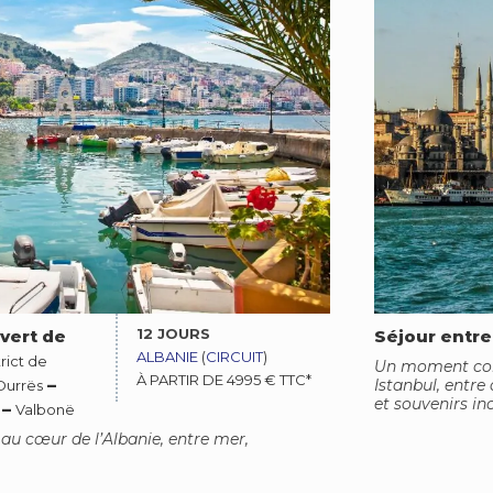
12 JOURS
uvert de
Séjour entre
ALBANIE
(
CIRCUIT
)
rict de
Un moment com
À PARTIR DE 4995 € TTC*
–
Istanbul, entr
Durrës
et souvenirs in
–
Valbonë
au cœur de l’Albanie, entre mer,