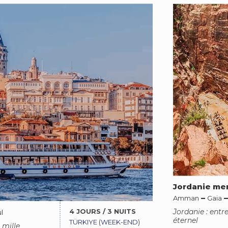
Jordanie me
–
Amman
Gaia
4 JOURS / 3 NUITS
Jordanie : entr
l
éternel
TÜRKIYE
(
WEEK-END
)
 mille