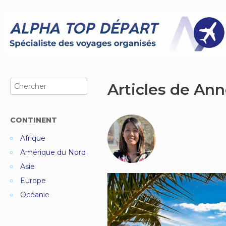
Skip
to
content
Search
Articles de Ann
for:
CONTINENT
Afrique
Amérique du Nord
Asie
Europe
Océanie