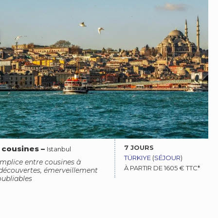
7 JOURS
 cousines
–
Istanbul
TÜRKIYE
(
SÉJOUR
)
plice entre cousines à
À PARTIR DE 1605 € TTC*
e découvertes, émerveillement
oubliables