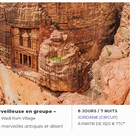
8 JOURS / 7 NUITS
rveilleuse en groupe
–
JORDANIE
(
CIRCUIT
)
–
Wadi Rum Village
À PARTIR DE 1520 € TTC*
e merveilles antiques et désert