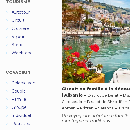
TOURISME
Autotour
Circuit
Croisière
Séjour
Sortie
Week-end
VOYAGEUR
Colonie ado
Circuit en famille à la déco
Couple
l’Albanie
–
–
District de Berat
Dist
Famille
–
–
Gjirokastër
District de Shkodër
Groupe
–
–
–
Koman
Prizren
Saranda
Tirana
Individuel
Un voyage inoubliable en famille 
montagne et traditions
Retraités