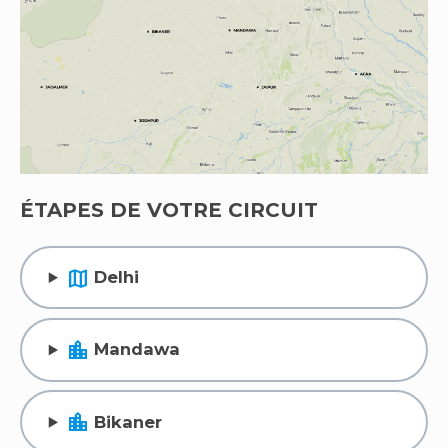
ÉTAPES DE VOTRE CIRCUIT
map
Delhi
location_city
Mandawa
location_city
Bikaner