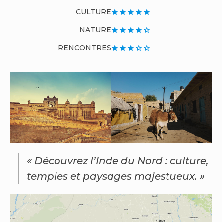
CULTURE
star
star
star
star
star
NATURE
star
star
star
star
star_border
RENCONTRES
star
star
star
star_border
star_border
« Découvrez l’Inde du Nord : culture,
temples et paysages majestueux. »