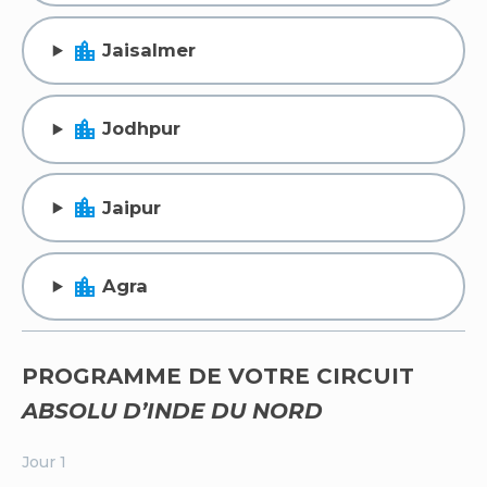
location_city
Jaisalmer
location_city
Jodhpur
location_city
Jaipur
location_city
Agra
PROGRAMME DE VOTRE CIRCUIT
ABSOLU D’INDE DU NORD
Jour 1