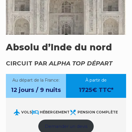
Absolu d’Inde du nord
CIRCUIT PAR
ALPHA TOP DÉPART
Au départ de la France:
à partir de
12 jours / 9 nuits
1725€ TTC*
flight
hotel
restaurant_menu
VOLS
HÉBERGEMENT
PENSION COMPLÈTE
Demander un devis