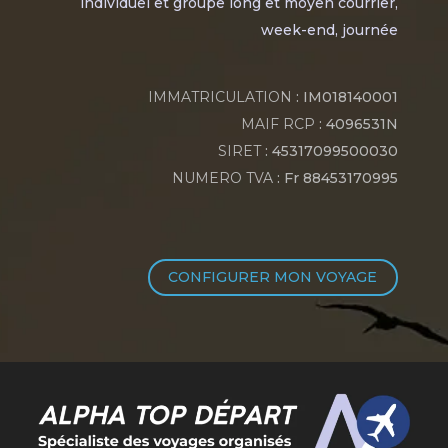
individuel et groupe long et moyen courrier,
week-end, journée
IMMATRICULATION
: IM018140001
MAIF RCP
: 4096531N
SIRET
: 45317099500030
NUMERO TVA
: Fr 88453170995
CONFIGURER MON VOYAGE