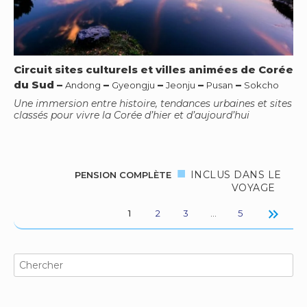
Circuit sites culturels et villes animées de Corée
du Sud
–
–
–
–
–
Andong
Gyeongju
Jeonju
Pusan
Sokcho
Une immersion entre histoire, tendances urbaines et sites
classés pour vivre la Corée d’hier et d’aujourd’hui
INCLUS DANS LE
PENSION COMPLÈTE
VOYAGE
keyboard_double_arrow_right
1
2
3
…
5
Search
for: