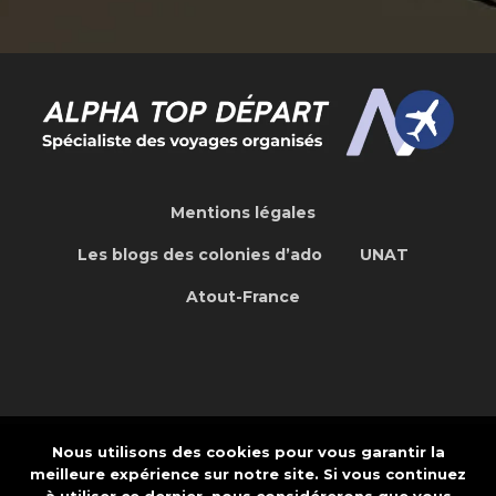
Mentions légales
Les blogs des colonies d’ado
UNAT
Atout-France
Nous utilisons des cookies pour vous garantir la
Concepteur de site Web Internet et
meilleure expérience sur notre site. Si vous continuez
Application: CREAPTE.COM
à utiliser ce dernier, nous considérerons que vous