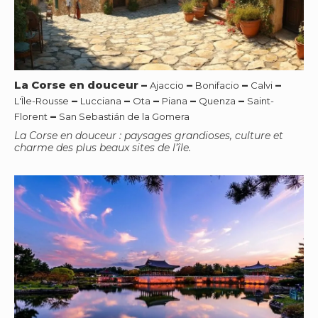
La Corse en douceur
–
–
–
–
Ajaccio
Bonifacio
Calvi
–
–
–
–
–
L'Île-Rousse
Lucciana
Ota
Piana
Quenza
Saint-
–
Florent
San Sebastián de la Gomera
La Corse en douceur : paysages grandioses, culture et
charme des plus beaux sites de l’île.