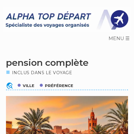
Skip
to
content
pension complète
INCLUS DANS LE VOYAGE
travel_explore
VILLE
PRÉFÉRENCE