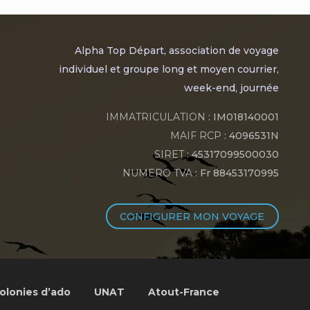
Alpha Top Départ, association de voyage
individuel et groupe long et moyen courrier,
week-end, journée
IMMATRICULATION
: IM018140001
MAIF RCP
: 4096531N
SIRET
: 45317099500030
NUMERO TVA
: Fr 88453170995
CONFIGURER MON VOYAGE
olonies d’ado
UNAT
Atout-France